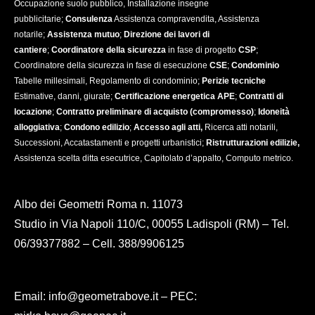
o
o
Occupazione suolo pubblico, Installazione insegne
pubblicitarie;
Consulenza
Assistenza compravendita, Assistenza
o
p
notarile;
Assistenza mutuo
;
Direzione dei lavori di
k
e
cantiere
;
Coordinatore della sicurezza
in fase di progetto
CSP
;
Coordinatore della sicurezza in fase di esecuzione
CSE
;
Condominio
Tabelle millesimali, Regolamento di condominio;
Perizie tecniche
Estimative, danni, giurate;
Certificazione energetica APE
;
Contratti di
locazione
;
Contratto preliminare di acquisto (compromesso)
;
Idoneità
alloggiativa
;
Condono edilizio
;
Accesso agli atti,
Ricerca atti notarili,
Successioni, Accatastamenti e progetti urbanistici;
Ristrutturazioni edilizie,
Assistenza scelta ditta esecutrice, Capitolato d’appalto, Computo metrico.
Albo dei Geometri Roma n. 11073
Studio in Via Napoli 110/C, 00055 Ladispoli (RM) – Tel.
06/39377882 – Cell. 388/9906125
Email: info@geometrabove.it – PEC: