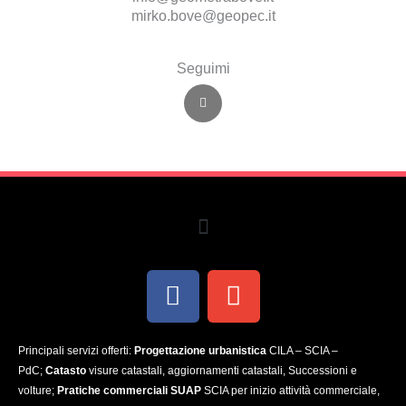
mirko.bove@geopec.it
Seguimi
F
a
c
e
b
o
o
k
Menu
F
E
a
n
c
v
Principali servizi offerti:
Progettazione urbanistica
CILA – SCIA –
e
e
PdC;
Catasto
visure catastali, aggiornamenti catastali, Successioni e
b
l
volture;
Pratiche commerciali SUAP
SCIA per inizio attività commerciale,