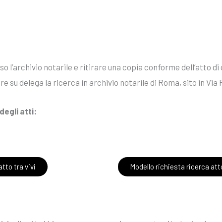
so l’archivio notarile e ritirare una copia conforme dell’atto d
are su delega la ricerca in archivio notarile di Roma, sito in Via
degli atti:
tto tra vivi
Modello richiesta ricerca att