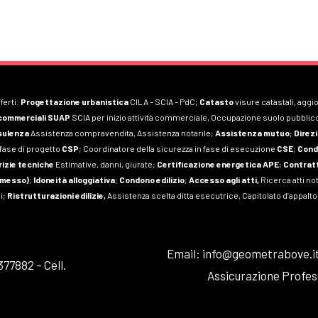
ferti:
Progettazione urbanistica
CILA – SCIA – PdC;
Catasto
visure catastali, aggi
commerciali SUAP
SCIA per inizio attività commerciale, Occupazione suolo pubblico
sulenza
Assistenza compravendita, Assistenza notarile;
Assistenza mutuo
;
Direzi
 fase di progetto
CSP
; Coordinatore della sicurezza in fase di esecuzione
CSE
;
Cond
rizie tecniche
Estimative, danni, giurate;
Certificazione energetica APE
;
Contratt
omesso)
;
Idoneità alloggiativa
;
Condono edilizio
;
Accesso agli atti,
Ricerca atti no
i;
Ristrutturazioni edilizie,
Assistenza scelta ditta esecutrice, Capitolato d’appal
Email: info@geometrabove.i
377882 – Cell.
Assicurazione Profes