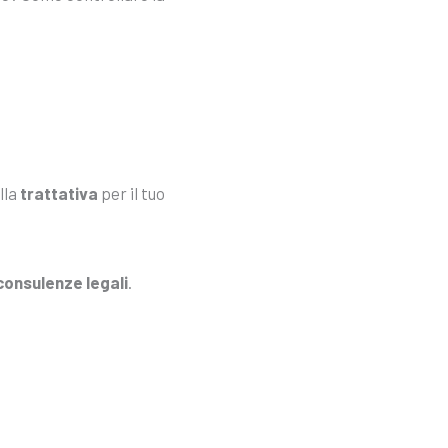
ella
trattativa
per il tuo
consulenze legali
.