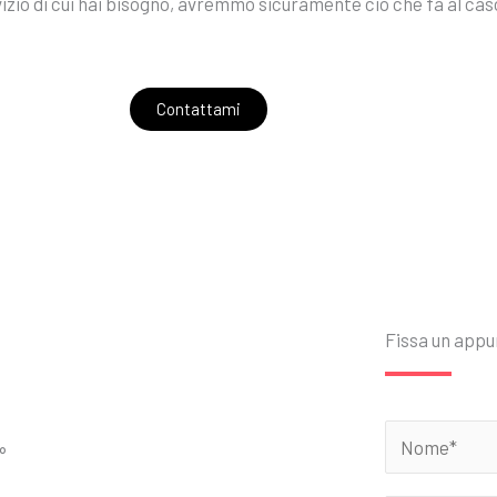
rvizio di cui hai bisogno, avremmo sicuramente ciò che fa al cas
Contattami
Fissa un app
°