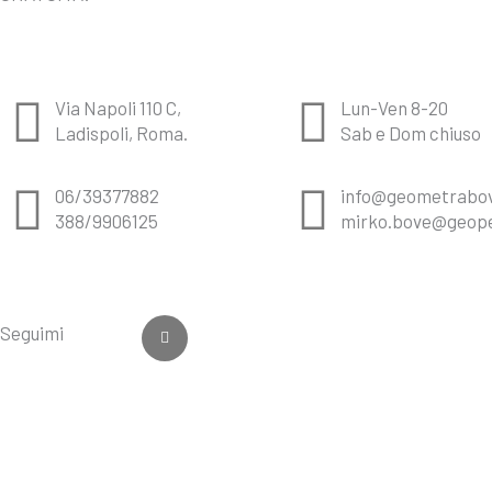
Via Napoli 110 C,
Lun-Ven 8-20
Ladispoli, Roma.
Sab e Dom chiuso
06/39377882
info@geometrabov
388/9906125
mirko.bove@geope
F
a
Seguimi
c
e
b
o
o
k