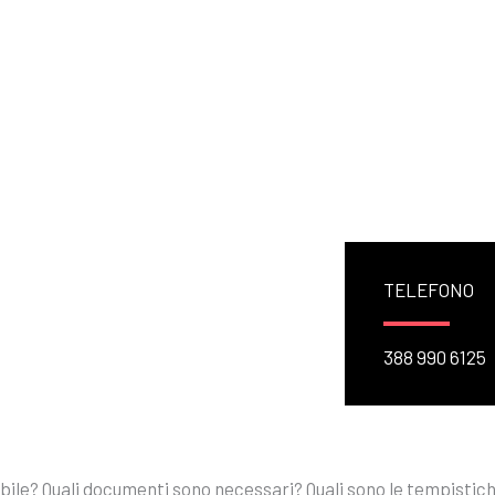
Home
Su di me
S
TELEFONO
388 990 6125
le? Quali documenti sono necessari? Quali sono le tempistic