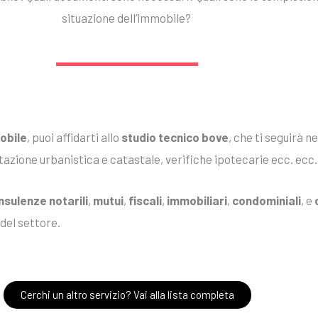
situazione dell’immobile?
obile
, puoi affidarti allo
studio tecnico bove
, che ti seguirà n
zione urbanistica e catastale, verifiche ipotecarie ecc. ecc.
sulenze notarili
,
mutui
,
fiscali
,
immobiliari
,
condominiali
, e
 del settore.
Cerchi un altro servizio? Vai alla lista completa