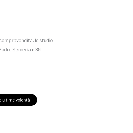
i compravendita, lo studio
 Padre Semeria n 89 .
o ultime volontà