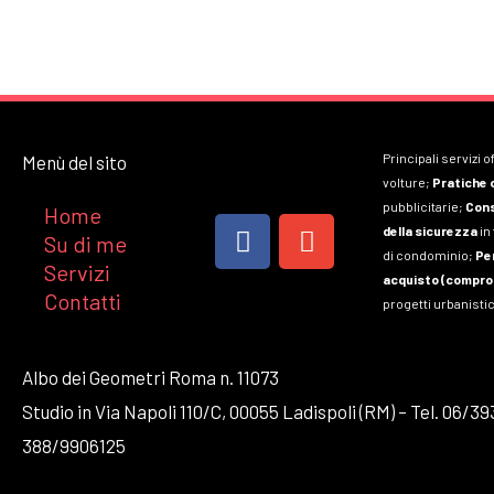
Principali servizi of
Menù del sito
volture;
Pratiche 
pubblicitarie;
Con
Home
F
E
della sicurezza
in
Su di me
a
n
di condominio;
Pe
Servizi
c
v
acquisto (compr
Contatti
e
e
progetti urbanistic
b
l
o
o
Albo dei Geometri Roma n. 11073
o
p
Studio in Via Napoli 110/C, 00055 Ladispoli (RM) – Tel. 06/39
k
e
388/9906125