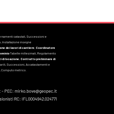
ornamenti catastali, Successioni e
, Installazione insegne
one dei lavori di cantiere
;
Coordinatore
ominio
Tabelle millesimali, Regolamento
i di locazione
;
Contratto preliminare di
tarili, Successioni, Accatastamenti e
to, Computo metrico.
t – PEC: mirko.bove@geopec.it
sionisti RC: IFL0004942.024771